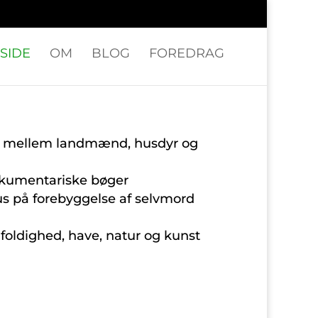
SIDE
OM
BLOG
FOREDRAG
et mellem landmænd, husdyr og
 dokumentariske bøger
us på forebyggelse af selvmord
foldighed, have, natur og kunst