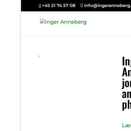
+45 21 74 57 08
info@ingeranneberg
In
A
jo
an
ph
Læ