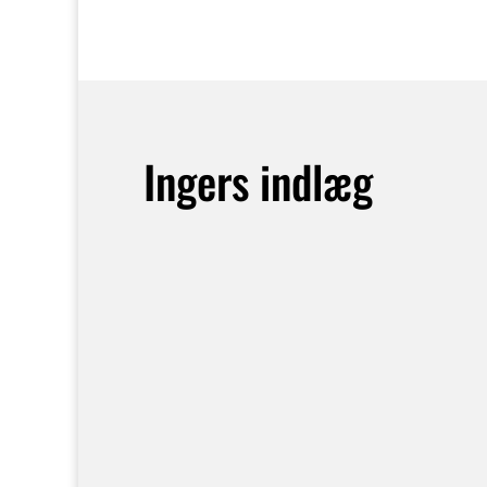
Ingers indlæg
Er du interesseret i forholdene f