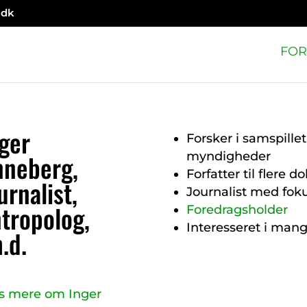
.dk
FOR
ger
Forsker i samspill
nneberg,
myndigheder
Forfatter til flere
urnalist,
Journalist med fok
tropolog,
Foredragsholder
Interesseret i mang
.d.
s mere om Inger