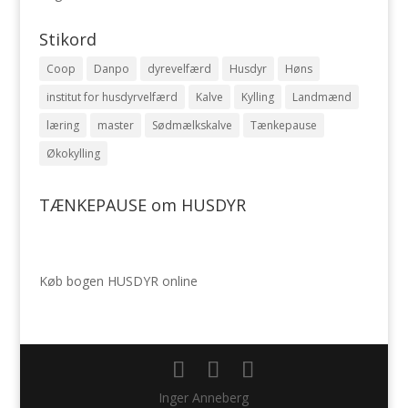
Stikord
Coop
Danpo
dyrevelfærd
Husdyr
Høns
institut for husdyrvelfærd
Kalve
Kylling
Landmænd
læring
master
Sødmælkskalve
Tænkepause
Økokylling
TÆNKEPAUSE om HUSDYR
Køb bogen HUSDYR online
Inger Anneberg