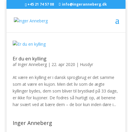
+45 21 74 57 08
info@ingeranneberg.dk
Er du en kylling
af
Inger Anneberg
|
22. apr 2020
|
Husdyr
At være en kylling er i dansk sprogbrug er det samme
som at være en kujon. Men det liv som de ægte
kyllinger bydes, dem som bliver til brystkød på 33 dage,
er ikke for kujoner. De fodres så hurtigt op, at benene
har svært ved at bære dem – de bor kun inden døre i...
Inger Anneberg